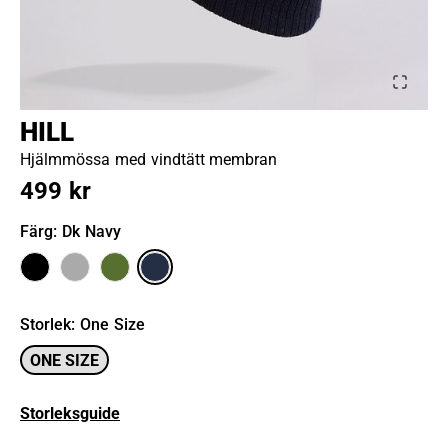
HILL
Hjälmmössa med vindtätt membran
499 kr
Färg
: Dk Navy
Storlek
:
One Size
ONE SIZE
Storleksguide