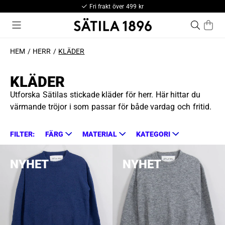
Fri frakt över 499 kr
HEM
HERR
KLÄDER
KLÄDER
Utforska Sätilas stickade kläder för herr. Här hittar du
värmande tröjor i som passar för både vardag och fritid.
FILTER:
FÄRG
MATERIAL
KATEGORI
NYHET
NYHET