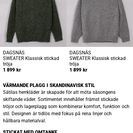
DAGSNÄS
DAGSNÄS
SWEATER
Klassisk stickad
SWEATER
Klassisk stickad
tröja
tröja
1 899 kr
1 899 kr
VÄRMANDE PLAGG I SKANDINAVISK STIL
Sätilas herrkläder är skapade för att möta säsongens
skiftande väder. Sortimentet innehåller främst stickade
tröjor och lagerplagg som kombinerar komfort, funktion och
stil. Designen är tidlös med fokus på rena linjer och
hållbara materialval.
STICKAT MED OMTANKE