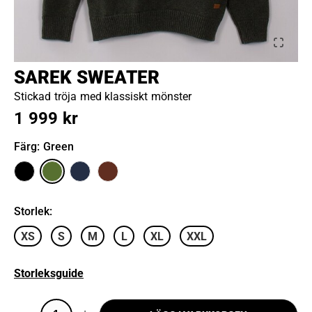
SAREK SWEATER
Stickad tröja med klassiskt mönster
1 999 kr
Färg
: Green
Storlek
:
XS
S
M
L
XL
XXL
Storleksguide