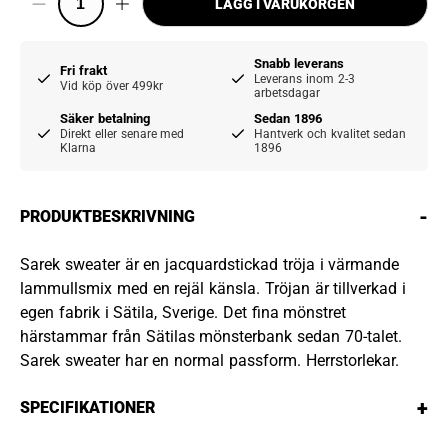
LÄGG I VARUKORGEN
Snabb leverans
Fri frakt
Leverans inom 2-3
Vid köp över 499kr
arbetsdagar
Säker betalning
Sedan 1896
Direkt eller senare med
Hantverk och kvalitet sedan
Klarna
1896
-
PRODUKTBESKRIVNING
Sarek sweater är en jacquardstickad tröja i värmande
lammullsmix med en rejäl känsla. Tröjan är tillverkad i
egen fabrik i Sätila, Sverige. Det fina mönstret
härstammar från Sätilas mönsterbank sedan 70-talet.
Sarek sweater har en normal passform. Herrstorlekar.
+
SPECIFIKATIONER