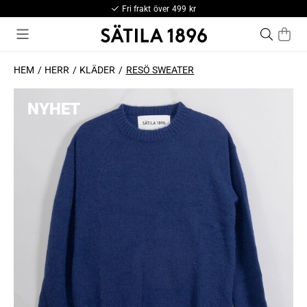
Fri frakt över 499 kr
HEM
HERR
KLÄDER
RESÖ SWEATER
NYHET