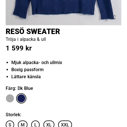
RESÖ SWEATER
Tröja i alpacka & ull
1 599 kr
Mjuk alpacka- och ullmix
Boxig passform
Lättare känsla
Färg
: Dk Blue
Storlek
:
S
M
L
XL
XXL