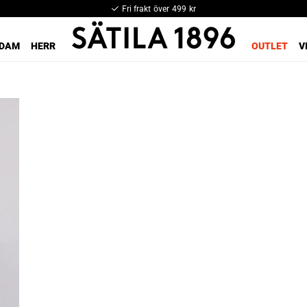
Fri frakt över 499 kr
DAM
HERR
OUTLET
V