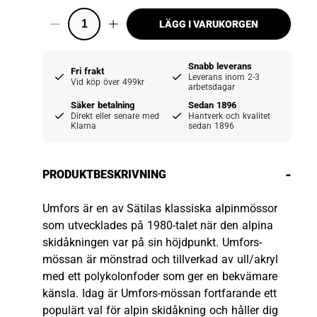
LÄGG I VARUKORGEN
Snabb leverans
Fri frakt
Leverans inom 2-3
Vid köp över 499kr
arbetsdagar
Säker betalning
Sedan 1896
Direkt eller senare med
Hantverk och kvalitet
Klarna
sedan 1896
-
PRODUKTBESKRIVNING
Umfors är en av Sätilas klassiska alpinmössor
som utvecklades på 1980-talet när den alpina
skidåkningen var på sin höjdpunkt. Umfors-
mössan är mönstrad och tillverkad av ull/akryl
med ett polykolonfoder som ger en bekvämare
känsla. Idag är Umfors-mössan fortfarande ett
populärt val för alpin skidåkning och håller dig