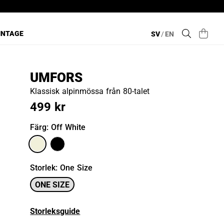
INTAGE
SV
/
EN
UMFORS
Klassisk alpinmössa från 80-talet
499 kr
Färg
: Off White
Storlek
:
One Size
ONE SIZE
Storleksguide