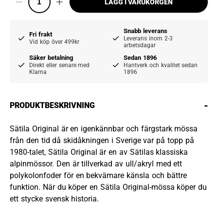
LÄGG I VARUKORGEN
Snabb leverans
Fri frakt
Leverans inom 2-3
Vid köp över 499kr
arbetsdagar
Säker betalning
Sedan 1896
Direkt eller senare med
Hantverk och kvalitet sedan
Klarna
1896
-
PRODUKTBESKRIVNING
Sätila Original är en igenkännbar och färgstark mössa
från den tid då skidåkningen i Sverige var på topp på
1980-talet, Sätila Original är en av Sätilas klassiska
alpinmössor. Den är tillverkad av ull/akryl med ett
polykolonfoder för en bekvämare känsla och bättre
funktion. När du köper en Sätila Original-mössa köper du
ett stycke svensk historia.