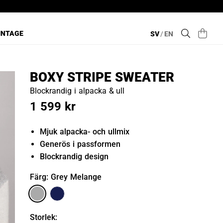
INTAGE
SV
/
EN
BOXY STRIPE SWEATER
Blockrandig i alpacka & ull
1 599 kr
Mjuk alpacka- och ullmix
Generös i passformen
Blockrandig design
Färg
: Grey Melange
Storlek
: