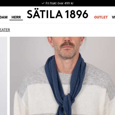
Fri frakt över 499 kr
DAM
HERR
OUTLET
V
EATER