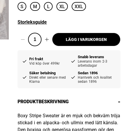
S
M
L
XL
XXL
Storleksguide
LÄGG I VARUKORGEN
Snabb leverans
Fri frakt
Leverans inom 2-3
Vid köp över 499kr
arbetsdagar
Säker betalning
Sedan 1896
Direkt eller senare med
Hantverk och kvalitet
Klarna
sedan 1896
-
PRODUKTBESKRIVNING
Boxy Stripe Sweater är en mjuk och bekväm tröja
stickad i en alpacka- och ullmix med lätt känsla.
Den boxiga och generösa passformen gör den