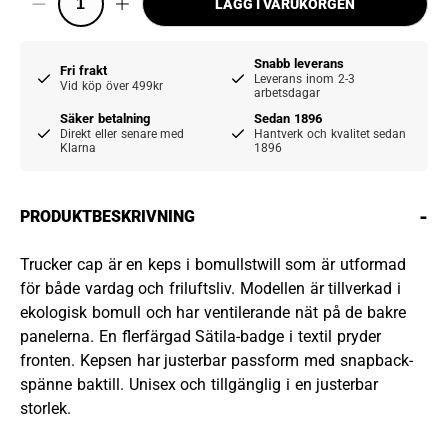
LÄGG I VARUKORGEN
Snabb leverans
Fri frakt
Leverans inom 2-3
Vid köp över 499kr
arbetsdagar
Säker betalning
Sedan 1896
Direkt eller senare med
Hantverk och kvalitet sedan
Klarna
1896
-
PRODUKTBESKRIVNING
Trucker cap är en keps i bomullstwill som är utformad
för både vardag och friluftsliv. Modellen är tillverkad i
ekologisk bomull och har ventilerande nät på de bakre
panelerna. En flerfärgad Sätila-badge i textil pryder
fronten. Kepsen har justerbar passform med snapback-
spänne baktill. Unisex och tillgänglig i en justerbar
storlek.