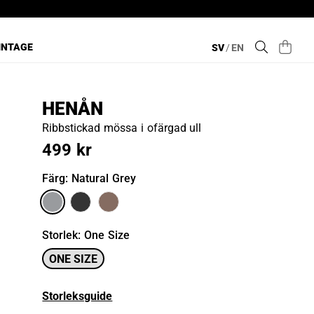
INTAGE
SV
/
EN
HENÅN
Ribbstickad mössa i ofärgad ull
499 kr
Färg
: Natural Grey
Storlek
:
One Size
ONE SIZE
Storleksguide