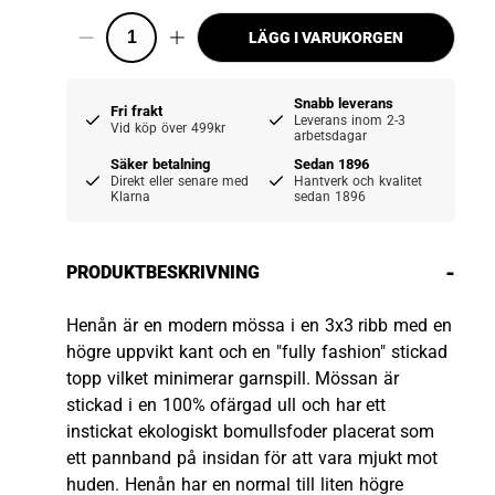
LÄGG I VARUKORGEN
Snabb leverans
Fri frakt
Leverans inom 2-3
Vid köp över 499kr
arbetsdagar
Säker betalning
Sedan 1896
Direkt eller senare med
Hantverk och kvalitet
Klarna
sedan 1896
-
PRODUKTBESKRIVNING
Henån är en modern mössa i en 3x3 ribb med en
högre uppvikt kant och en "fully fashion" stickad
topp vilket minimerar garnspill. Mössan är
stickad i en 100% ofärgad ull och har ett
instickat ekologiskt bomullsfoder placerat som
ett pannband på insidan för att vara mjukt mot
huden. Henån har en normal till liten högre