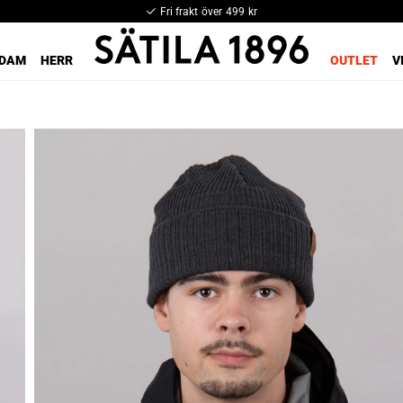
Fri frakt över 499 kr
DAM
HERR
OUTLET
V