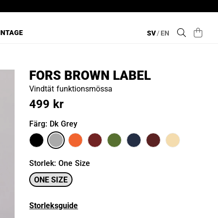
INTAGE
SV
/
EN
FORS BROWN LABEL
Vindtät funktionsmössa
499 kr
Färg
: Dk Grey
Storlek
:
One Size
ONE SIZE
Storleksguide