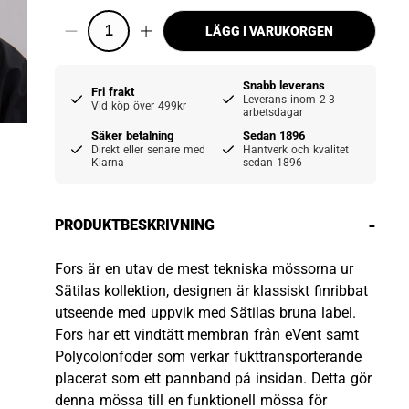
LÄGG I VARUKORGEN
Snabb leverans
Fri frakt
Leverans inom 2-3
Vid köp över 499kr
arbetsdagar
Säker betalning
Sedan 1896
Direkt eller senare med
Hantverk och kvalitet
Klarna
sedan 1896
-
PRODUKTBESKRIVNING
Fors är en utav de mest tekniska mössorna ur
Sätilas kollektion, designen är klassiskt finribbat
utseende med uppvik med Sätilas bruna label.
Fors har ett vindtätt membran från eVent samt
Polycolonfoder som verkar fukttransporterande
placerat som ett pannband på insidan. Detta gör
denna mössa till en funktionell mössa för