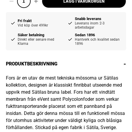
LÄGG I VARUKORGEN
Snabb leverans
Fri frakt
Leverans inom 2-3
Vid köp över 499kr
arbetsdagar
Säker betalning
Sedan 1896
Direkt eller senare med
Hantverk och kvalitet sedan
Klarna
1896
-
PRODUKTBESKRIVNING
Fors är en utav de mest tekniska mössorna ur Sätilas
kollektion, designen är klassiskt finribbat utseende med
uppvik med Sätilas bruna label. Fors har ett vindtätt
membran från eVent samt Polycolonfoder som verkar
fukttransporterande placerat som ett pannband på
insidan. Detta gör denna mössa till en funktionell mössa
för utomhus aktiviteter under väldigt kyliga och blåsiga
förhållanden. Stickad på egen fabrik i Sätila, Sverige.