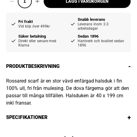
LÄGG I VARUKORGEN
Snabb leverans
Fri frakt
Leverans inom 2-3
Vid köp över 499kr
arbetsdagar
Säker betalning
Sedan 1896
Direkt eller senare med
Hantverk och kvalitet sedan
Klarna
1896
-
PRODUKTBESKRIVNING
Rossared scarf är en stor vävd enfärgad halsduk i fin
100% ull, fri från mulesing. De dova färgerna gör att den
passar till många tillfällen. Halsduken är 40 x 199 cm
inkl fransar.
+
SPECIFIKATIONER