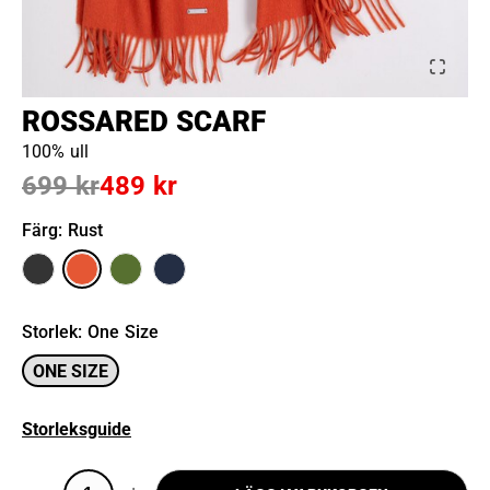
ROSSARED SCARF
100% ull
699 kr
489 kr
Färg
: Rust
Storlek
:
One Size
ONE SIZE
Storleksguide