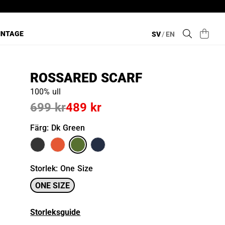
INTAGE
SV
/
EN
ROSSARED SCARF
100% ull
699 kr
489 kr
Färg
: Dk Green
Storlek
:
One Size
ONE SIZE
Storleksguide