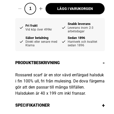
LÄGG I VARUKORGEN
Snabb leverans
Fri frakt
Leverans inom 2-3
Vid köp över 499kr
arbetsdagar
Säker betalning
Sedan 1896
Direkt eller senare med
Hantverk och kvalitet
Klarna
sedan 1896
-
PRODUKTBESKRIVNING
Rossared scarf är en stor vävd enfärgad halsduk
i fin 100% ull, fri från mulesing. De dova färgerna
gör att den passar till många tillfällen.
Halsduken är 40 x 199 cm inkl fransar.
+
SPECIFIKATIONER