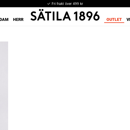
Fri frakt över 499 kr
DAM
HERR
OUTLET
V