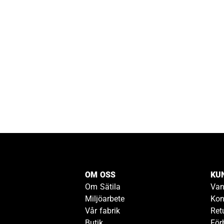
OM OSS
KU
Om Sätila
Van
Miljöarbete
Kon
Vår fabrik
Ret
Butik
För