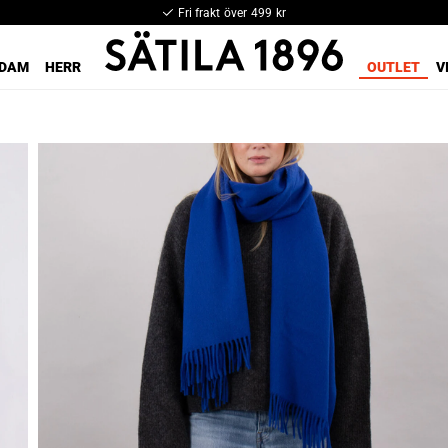
Fri frakt över 499 kr
DAM
HERR
OUTLET
V