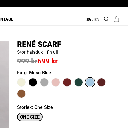
INTAGE
SV
/
EN
RENÉ SCARF
Stor halsduk i fin ull
999 kr
699 kr
Färg
: Meso Blue
Storlek
:
One Size
ONE SIZE