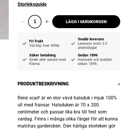
Storleksguide
LÄGG I VARUKORGEN
Snabb leverans
Fri frakt
Leverans inom 2-3
Vid köp över 499kr
arbetsdagar
Säker betalning
Sedan 1896
Direkt eller senare med
Hantverk och kvalitet
Klarna
sedan 1896
-
PRODUKTBESKRIVNING
René scarf är en stor vävd halsduk i mjuk 100%
ull med fransar. Halsduken är 70 x 200
centimeter och passar lika bra till fest som
vardag. Finns i många olika färger för att kunna
matchas garderoben. Den härliga storleken gör