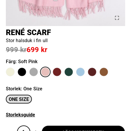
RENÉ SCARF
Stor halsduk i fin ull
999 kr
699 kr
Färg
: Soft Pink
Storlek
:
One Size
ONE SIZE
Storleksguide