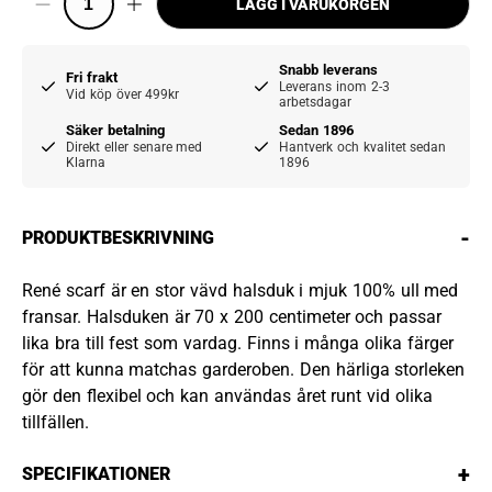
LÄGG I VARUKORGEN
Snabb leverans
Fri frakt
Leverans inom 2-3
Vid köp över 499kr
arbetsdagar
Säker betalning
Sedan 1896
Direkt eller senare med
Hantverk och kvalitet sedan
Klarna
1896
-
PRODUKTBESKRIVNING
René scarf är en stor vävd halsduk i mjuk 100% ull med
fransar. Halsduken är 70 x 200 centimeter och passar
lika bra till fest som vardag. Finns i många olika färger
för att kunna matchas garderoben. Den härliga storleken
gör den flexibel och kan användas året runt vid olika
tillfällen.
+
SPECIFIKATIONER