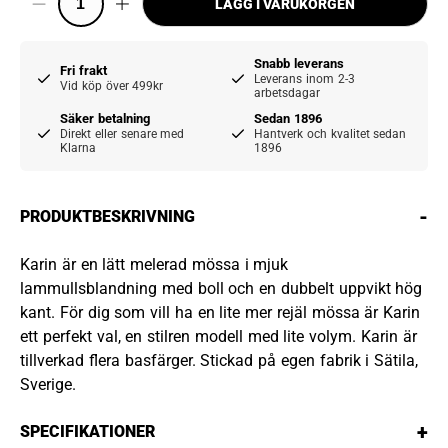
LÄGG I VARUKORGEN
Snabb leverans
Fri frakt
Leverans inom 2-3
Vid köp över 499kr
arbetsdagar
Säker betalning
Sedan 1896
Direkt eller senare med
Hantverk och kvalitet sedan
Klarna
1896
-
PRODUKTBESKRIVNING
Karin är en lätt melerad mössa i mjuk
lammullsblandning med boll och en dubbelt uppvikt hög
kant. För dig som vill ha en lite mer rejäl mössa är Karin
ett perfekt val, en stilren modell med lite volym. Karin är
tillverkad flera basfärger. Stickad på egen fabrik i Sätila,
Sverige.
+
SPECIFIKATIONER