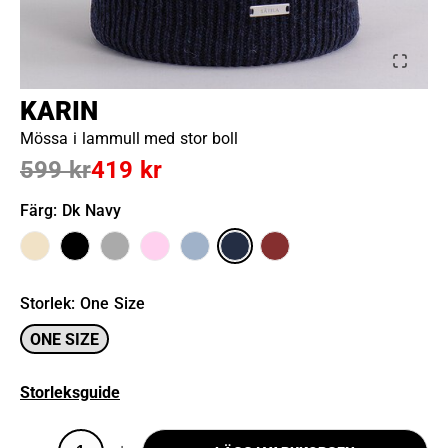
KARIN
Mössa i lammull med stor boll
599 kr
419 kr
Färg
: Dk Navy
Storlek
:
One Size
ONE SIZE
Storleksguide