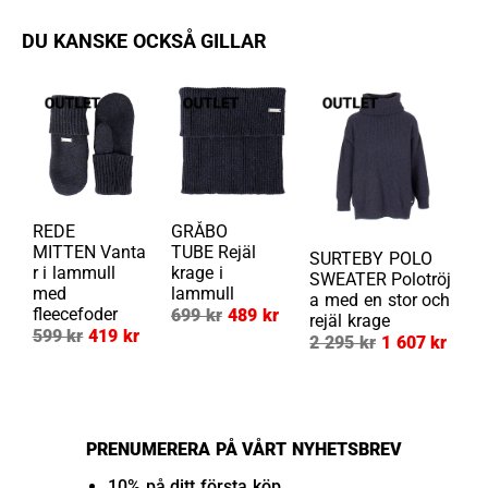
DU KANSKE OCKSÅ GILLAR
REDE
GRÅBO
MITTEN
Vanta
TUBE
Rejäl
SURTEBY POLO
r i lammull
krage i
SWEATER
Polotröj
med
lammull
a med en stor och
fleecefoder
699 kr
489 kr
rejäl krage
599 kr
419 kr
2 295 kr
1 607 kr
PRENUMERERA PÅ VÅRT NYHETSBREV
10% på ditt första köp