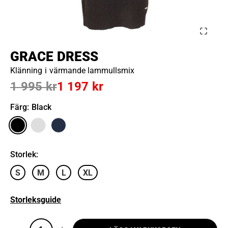
GRACE DRESS
Klänning i värmande lammullsmix
1 995 kr
1 197 kr
Färg
: Black
Storlek
:
S
M
L
XL
Storleksguide