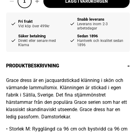
LÄGG I VARUKORGEN
Snabb leverans
Fri frakt
Leverans inom 2-3
Vid köp över 499kr
arbetsdagar
Säker betalning
Sedan 1896
Direkt eller senare med
Hantverk och kvalitet sedan
Klarna
1896
-
PRODUKTBESKRIVNING
Grace dress är en jacquardstickad klänning i skön och
värmande lammullsmix. Klänningen är stickad i egen
fabrik i Sätila, Sverige. Det fina stjärnmönstret
härstammar från den populära Grace serien som har ett
klassiskt skandinaviskt utseende. Grace dress har en
ledig passform. Damstorlekar.
• Storlek M: Rygglängd ca 96 cm och bystvidd ca 96 cm