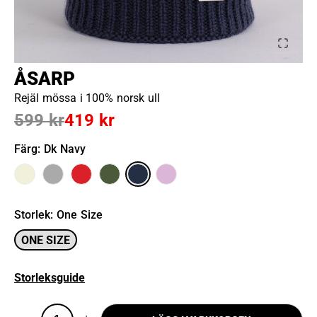
ÅSARP
Rejäl mössa i 100% norsk ull
599 kr
419 kr
Färg
: Dk Navy
Storlek
:
One Size
ONE SIZE
Storleksguide