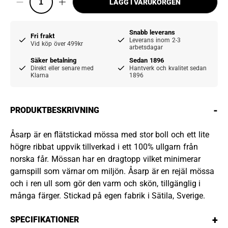
LÄGG I VARUKORGEN
Snabb leverans
Fri frakt
Leverans inom 2-3
Vid köp över 499kr
arbetsdagar
Säker betalning
Sedan 1896
Direkt eller senare med
Hantverk och kvalitet sedan
Klarna
1896
-
PRODUKTBESKRIVNING
Åsarp är en flätstickad mössa med stor boll och ett lite
högre ribbat uppvik tillverkad i ett 100% ullgarn från
norska får. Mössan har en dragtopp vilket minimerar
garnspill som värnar om miljön. Åsarp är en rejäl mössa
och i ren ull som gör den varm och skön, tillgänglig i
många färger. Stickad på egen fabrik i Sätila, Sverige.
+
SPECIFIKATIONER