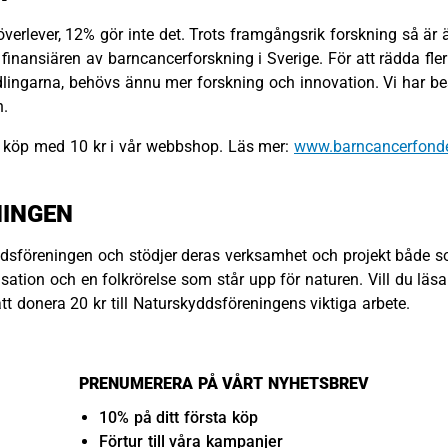
verlever, 12% gör inte det. Trots framgångsrik forskning så ä
inansiären av barncancerforskning i Sverige. För att rädda fler b
lingarna, behövs ännu mer forskning och innovation. Vi har be
n.
 köp med 10 kr i vår webbshop. Läs mer:
www.barncancerfond
NINGEN
dsföreningen och stödjer deras verksamhet och projekt både 
sation och en folkrörelse som står upp för naturen. Vill du lä
t donera 20 kr till Naturskyddsföreningens viktiga arbete.
PRENUMERERA PÅ VÅRT NYHETSBREV
10% på ditt första köp
Förtur till våra kampanjer