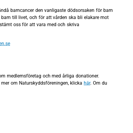
r ändå barncancer den vanligaste dödsorsaken för barn
arn till livet, och för att vården ska bli elakare mot
stämt oss för att vara med och skriva
en.se
som medlemsföretag och med årliga donationer.
sa mer om Naturskyddsföreningen, klicka
här
. Om du