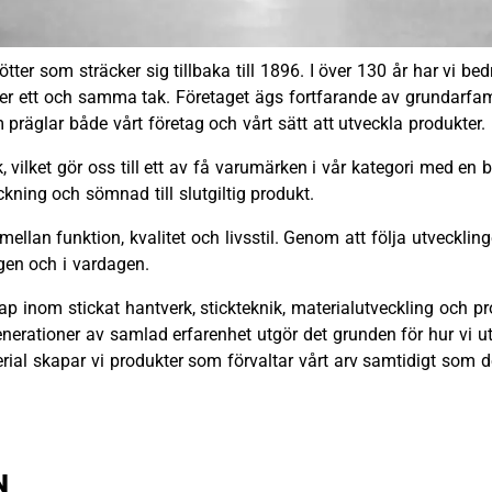
tter som sträcker sig tillbaka till 1896. I över 130 år har vi be
der ett och samma tak. Företaget ägs fortfarande av grundarfami
präglar både vårt företag och vårt sätt att utveckla produkter.
 vilket gör oss till ett av få varumärken i vår kategori med en 
ickning och sömnad till slutgiltig produkt.
 mellan funktion, kvalitet och livsstil. Genom att följa utveckli
kogen och i vardagen.
ap inom stickat hantverk, stickteknik, materialutveckling och
nerationer av samlad erfarenhet utgör det grunden för hur vi u
erial skapar vi produkter som förvaltar vårt arv samtidigt so
N