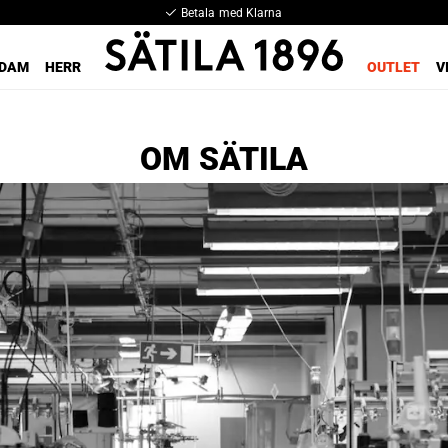
Betala med Klarna
DAM
HERR
OUTLET
V
OM SÄTILA