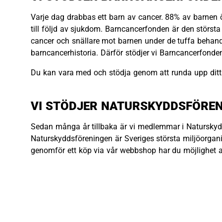
Varje dag drabbas ett barn av cancer. 88% av barnen ö
till följd av sjukdom. Barncancerfonden är den största f
cancer och snällare mot barnen under de tuffa behand
barncancerhistoria. Därför stödjer vi Barncancerfonde
Du kan vara med och stödja genom att runda upp ditt
VI STÖDJER NATURSKYDDSFÖRE
Sedan många år tillbaka är vi medlemmar i Naturskyd
Naturskyddsföreningen är Sveriges största miljöorgani
genomför ett köp via vår webbshop har du möjlighet at