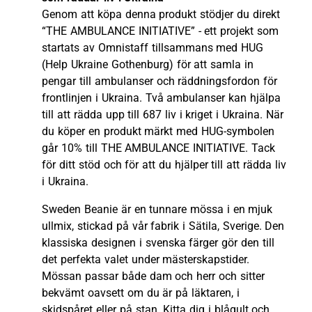
Genom att köpa denna produkt stödjer du direkt
“THE AMBULANCE INITIATIVE” - ett projekt som
startats av Omnistaff tillsammans med HUG
(Help Ukraine Gothenburg) för att samla in
pengar till ambulanser och räddningsfordon för
frontlinjen i Ukraina. Två ambulanser kan hjälpa
till att rädda upp till 687 liv i kriget i Ukraina. När
du köper en produkt märkt med HUG-symbolen
går 10% till THE AMBULANCE INITIATIVE. Tack
för ditt stöd och för att du hjälper till att rädda liv
i Ukraina.
Sweden Beanie är en tunnare mössa i en mjuk
ullmix, stickad på vår fabrik i Sätila, Sverige. Den
klassiska designen i svenska färger gör den till
det perfekta valet under mästerskapstider.
Mössan passar både dam och herr och sitter
bekvämt oavsett om du är på läktaren, i
skidspåret eller på stan. Kitta dig i blågult och