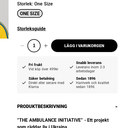
Storlek
:
One Size
ONE SIZE
Storleksguide
LÄGG I VARUKORGEN
Snabb leverans
Fri frakt
Leverans inom 2-3
Vid köp över 499kr
arbetsdagar
Säker betalning
Sedan 1896
Direkt eller senare med
Hantverk och kvalitet
Klarna
sedan 1896
-
PRODUKTBESKRIVNING
”THE AMBULANCE INITIATIVE” - Ett projekt
som räddar liv i Ukraina