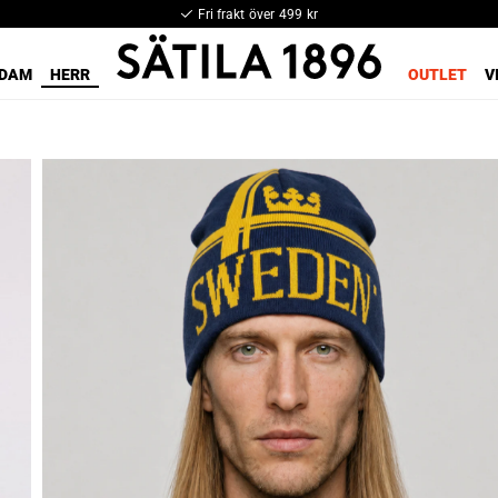
Fri frakt över 499 kr
DAM
HERR
OUTLET
V