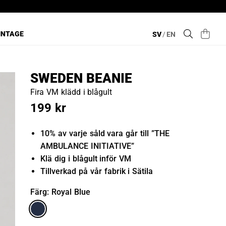
INTAGE
SV
/
EN
SWEDEN BEANIE
Fira VM klädd i blågult
199 kr
10% av varje såld vara går till ”THE
AMBULANCE INITIATIVE”
Klä dig i blågult inför VM
Tillverkad på vår fabrik i Sätila
Färg
: Royal Blue