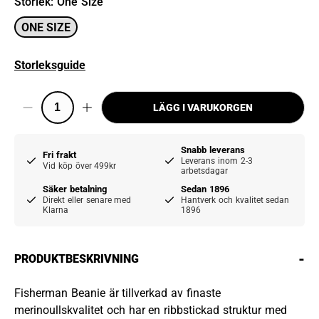
Storlek
:
One Size
ONE SIZE
Storleksguide
LÄGG I VARUKORGEN
Snabb leverans
Fri frakt
Leverans inom 2-3
Vid köp över 499kr
arbetsdagar
Säker betalning
Sedan 1896
Direkt eller senare med
Hantverk och kvalitet sedan
Klarna
1896
-
PRODUKTBESKRIVNING
Fisherman Beanie är tillverkad av finaste
merinoullskvalitet och har en ribbstickad struktur med