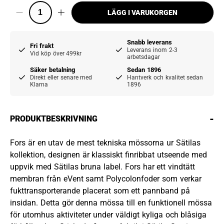
LÄGG I VARUKORGEN
Snabb leverans
Fri frakt
Leverans inom 2-3
Vid köp över 499kr
arbetsdagar
Säker betalning
Sedan 1896
Direkt eller senare med
Hantverk och kvalitet sedan
Klarna
1896
-
PRODUKTBESKRIVNING
Fors är en utav de mest tekniska mössorna ur Sätilas
kollektion, designen är klassiskt finribbat utseende med
uppvik med Sätilas bruna label. Fors har ett vindtätt
membran från eVent samt Polycolonfoder som verkar
fukttransporterande placerat som ett pannband på
insidan. Detta gör denna mössa till en funktionell mössa
för utomhus aktiviteter under väldigt kyliga och blåsiga