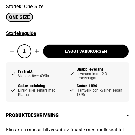
Storlek
:
One Size
ONE SIZE
Storleksguide
LÄGG I VARUKORGEN
Snabb leverans
Fri frakt
Leverans inom 2-3
Vid köp över 499kr
arbetsdagar
Säker betalning
Sedan 1896
Direkt eller senare med
Hantverk och kvalitet sedan
Klarna
1896
-
PRODUKTBESKRIVNING
Elis är en mössa tillverkad av finaste merinoullskvalitet