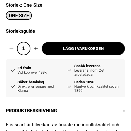
Storlek
:
One Size
ONE SIZE
Storleksguide
LÄGG I VARUKORGEN
Snabb leverans
Fri frakt
Leverans inom 2-3
Vid köp över 499kr
arbetsdagar
Säker betalning
Sedan 1896
Direkt eller senare med
Hantverk och kvalitet sedan
Klarna
1896
-
PRODUKTBESKRIVNING
Elis scarf är tillverkad av finaste merinoullskvalitet och