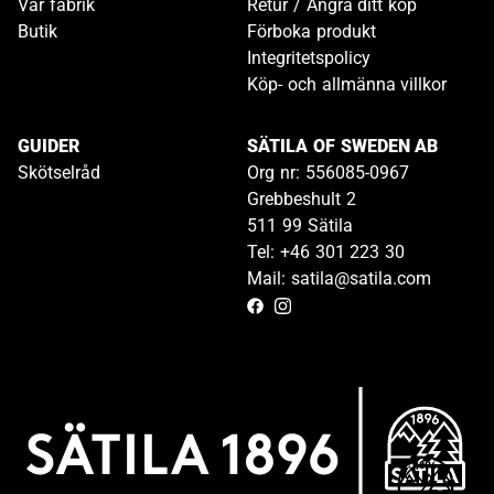
Vår fabrik
Retur / Ångra ditt köp
Butik
Förboka produkt
Integritetspolicy
Köp- och allmänna villkor
GUIDER
SÄTILA OF SWEDEN AB
Skötselråd
Org nr: 556085-0967
Grebbeshult 2
511 99 Sätila
Tel: +46 301 223 30
Mail: satila@satila.com