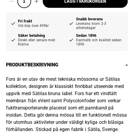
LÄGG I VARUKORGEN
Snabb leverans
Fri frakt
Leverans inom 2-3
Vid köp över 499kr
arbetsdagar
Säker betalning
Sedan 1896
Direkt eller senare med
Hantverk och kvalitet sedan
Klarna
1896
-
PRODUKTBESKRIVNING
Fors är en utav de mest tekniska mössorna ur Sätilas
kollektion, designen är klassiskt finribbat utseende med
uppvik med Sätilas bruna label. Fors har ett vindtätt
membran från eVent samt Polycolonfoder som verkar
fukttransporterande placerat som ett pannband på
insidan. Detta gör denna mössa till en funktionell mössa
för utomhus aktiviteter under väldigt kyliga och blåsiga
förhållanden. Stickad på egen fabrik i Sätila, Sverige.