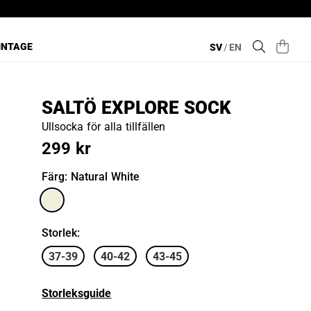
INTAGE
SV
/
EN
SALTÖ EXPLORE SOCK
Ullsocka för alla tillfällen
299 kr
Färg
: Natural White
Storlek
:
37-39
40-42
43-45
Storleksguide