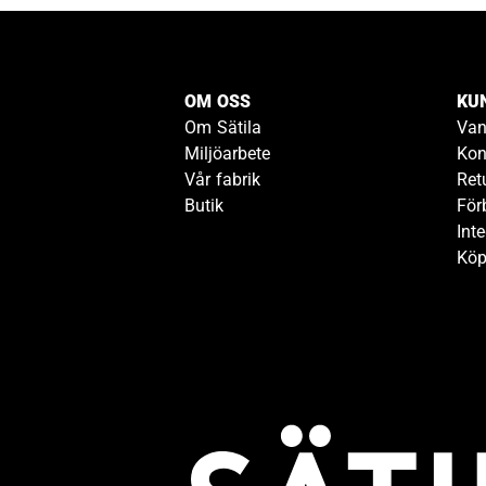
OM OSS
KU
Om Sätila
Van
Miljöarbete
Kon
Vår fabrik
Ret
Butik
För
Inte
Köp