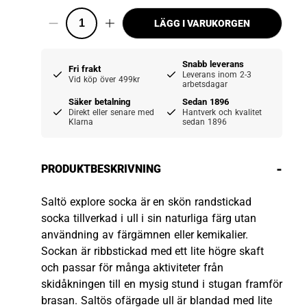
LÄGG I VARUKORGEN
Snabb leverans
Fri frakt
Leverans inom 2-3
Vid köp över 499kr
arbetsdagar
Säker betalning
Sedan 1896
Direkt eller senare med
Hantverk och kvalitet
Klarna
sedan 1896
-
PRODUKTBESKRIVNING
Saltö explore socka är en skön randstickad
socka tillverkad i ull i sin naturliga färg utan
användning av färgämnen eller kemikalier.
Sockan är ribbstickad med ett lite högre skaft
och passar för många aktiviteter från
skidåkningen till en mysig stund i stugan framför
brasan. Saltös ofärgade ull är blandad med lite