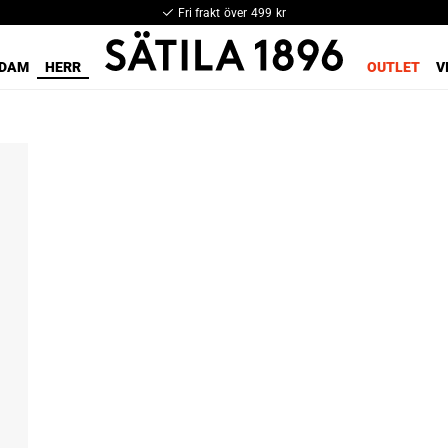
Fri frakt över 499 kr
DAM
HERR
OUTLET
V