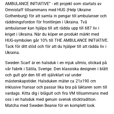
AMBULANCE INITIATIVE” - ett projekt som startats av
Omnistaff tillsammans med HUG (Help Ukraine
Gothenburg) för att samla in pengar till ambulanser och
räddningsfordon för frontlinjen i Ukraina. Två
ambulanser kan hjälpa till att rädda upp till 687 liv i
kriget i Ukraina. När du köper en produkt märkt med
HUG-symbolen går 10% till THE AMBULANCE INITIATIVE.
Tack för ditt stöd och för att du hjälper till att rädda liv i
Ukraina.
Sweden Scarf är en halsduk i en mjuk ullmix, stickad på
vår fabrik i Sätila, Sverige. Den klassiska designen i blått
och gult gör den till ett självklart val under
mästerskapstider. Halsduken mäter ca 21x190 cm
inklusive fransar och passar lika bra på läktaren som till
vardags. Kitta dig i blågult och fira VM tillsammans med
oss i en halsduk med genuin svensk sticktradition.
Matcha med Sweden Beanie för en komplett look.