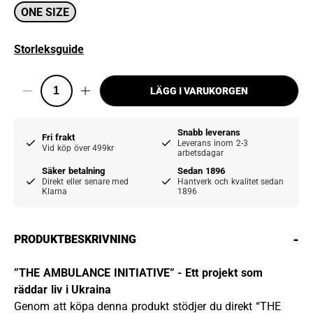
ONE SIZE
Storleksguide
LÄGG I VARUKORGEN
Snabb leverans
Fri frakt
Leverans inom 2-3
Vid köp över 499kr
arbetsdagar
Säker betalning
Sedan 1896
Direkt eller senare med
Hantverk och kvalitet sedan
Klarna
1896
-
PRODUKTBESKRIVNING
”THE AMBULANCE INITIATIVE” - Ett projekt som
räddar liv i Ukraina
Genom att köpa denna produkt stödjer du direkt “THE