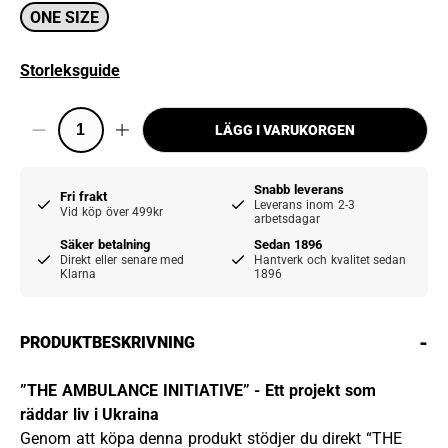
ONE SIZE
Storleksguide
LÄGG I VARUKORGEN
Snabb leverans
Fri frakt
Leverans inom 2-3
Vid köp över 499kr
arbetsdagar
Säker betalning
Sedan 1896
Direkt eller senare med
Hantverk och kvalitet sedan
Klarna
1896
-
PRODUKTBESKRIVNING
”THE AMBULANCE INITIATIVE” - Ett projekt som
räddar liv i Ukraina
Genom att köpa denna produkt stödjer du direkt “THE