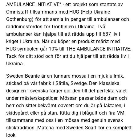
AMBULANCE INITIATIVE” - ett projekt som startats av
Omnistaff tillsammans med HUG (Help Ukraine
Gothenburg) för att samla in pengar till ambulanser och
räddningsfordon för frontlinjen i Ukraina. Två
ambulanser kan hjälpa till att rädda upp till 687 liv i
kriget i Ukraina. När du köper en produkt märkt med
HUG-symbolen går 10% till THE AMBULANCE INITIATIVE.
Tack för ditt stöd och för att du hjälper till att rädda liv i
Ukraina.
Sweden Beanie är en tunnare mössa i en mjuk ullmix,
stickad på vår fabrik i Sätila, Sverige. Den klassiska
designen i svenska färger gör den till det perfekta valet
under mästerskapstider. Mössan passar både dam och
herr och sitter bekvämt oavsett om du är på läktaren, i
skidspåret eller på stan. Kitta dig i blågult och fira VM
tillsammans med oss i en mössa med genuin svensk
sticktradition. Matcha med Sweden Scarf för en komplett
look.