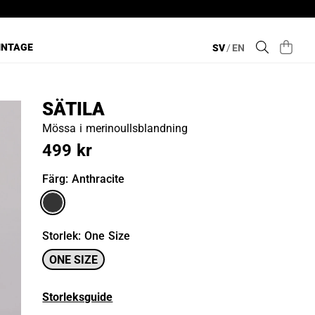
INTAGE
SV
/
EN
SÄTILA
Mössa i merinoullsblandning
499 kr
Färg
: Anthracite
Storlek
:
One Size
ONE SIZE
Storleksguide