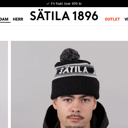
Fri frakt över 499 kr
DAM
HERR
OUTLET
V