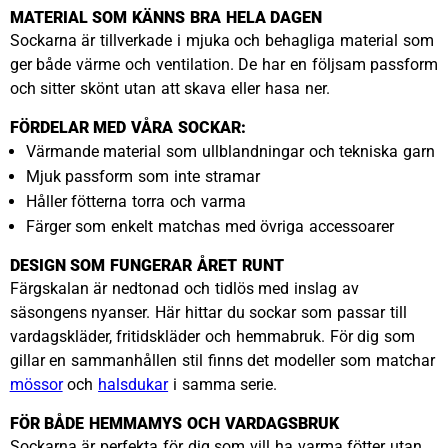
MATERIAL SOM KÄNNS BRA HELA DAGEN
Sockarna är tillverkade i mjuka och behagliga material som
ger både värme och ventilation. De har en följsam passform
och sitter skönt utan att skava eller hasa ner.
FÖRDELAR MED VÅRA SOCKAR:
Värmande material som ullblandningar och tekniska garn
Mjuk passform som inte stramar
Håller fötterna torra och varma
Färger som enkelt matchas med övriga accessoarer
DESIGN SOM FUNGERAR ÅRET RUNT
Färgskalan är nedtonad och tidlös med inslag av
säsongens nyanser. Här hittar du sockar som passar till
vardagskläder, fritidskläder och hemmabruk. För dig som
gillar en sammanhållen stil finns det modeller som matchar
mössor
och
halsdukar
i samma serie.
FÖR BÅDE HEMMAMYS OCH VARDAGSBRUK
Sockarna är perfekta för dig som vill ha varma fötter utan