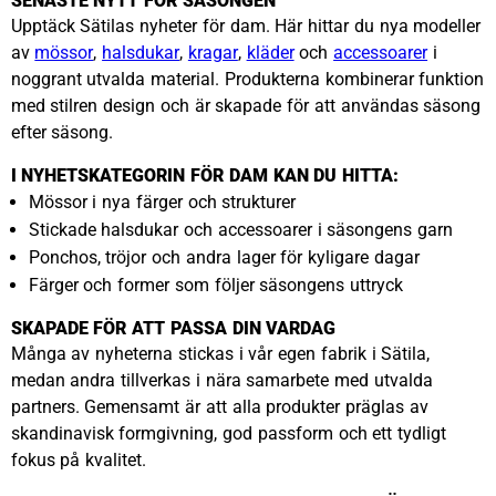
SENASTE NYTT FÖR SÄSONGEN
Upptäck Sätilas nyheter för dam. Här hittar du nya modeller
av
mössor
,
halsdukar
,
kragar
,
kläder
och
accessoarer
i
noggrant utvalda material. Produkterna kombinerar funktion
med stilren design och är skapade för att användas säsong
efter säsong.
I NYHETSKATEGORIN FÖR DAM KAN DU HITTA:
Mössor i nya färger och strukturer
Stickade halsdukar och accessoarer i säsongens garn
Ponchos, tröjor och andra lager för kyligare dagar
Färger och former som följer säsongens uttryck
SKAPADE FÖR ATT PASSA DIN VARDAG
Många av nyheterna stickas i vår egen fabrik i Sätila,
medan andra tillverkas i nära samarbete med utvalda
partners. Gemensamt är att alla produkter präglas av
skandinavisk formgivning, god passform och ett tydligt
fokus på kvalitet.