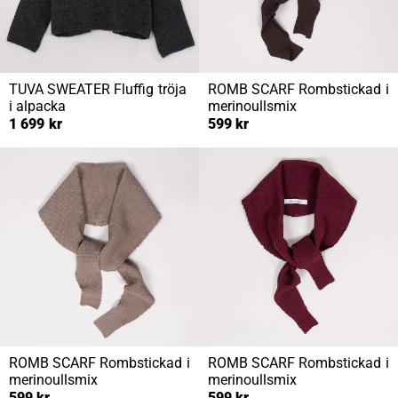
TUVA SWEATER
Fluffig tröja
ROMB SCARF
Rombstickad i
i alpacka
merinoullsmix
1 699 kr
599 kr
ROMB SCARF
Rombstickad i
ROMB SCARF
Rombstickad i
merinoullsmix
merinoullsmix
599 kr
599 kr