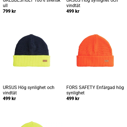
GREBBESHULT
100% svensk
URSUS
Hög synlighet och
ull
vindtät
799 kr
499 kr
URSUS
Hög synlighet och
FORS SAFETY
Enfärgad hög
vindtät
synlighet
499 kr
499 kr