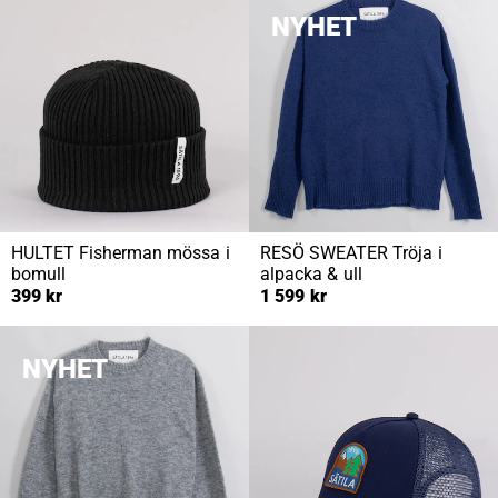
NYHET
HULTET
Fisherman mössa i
RESÖ SWEATER
Tröja i
bomull
alpacka & ull
399 kr
1 599 kr
NYHET