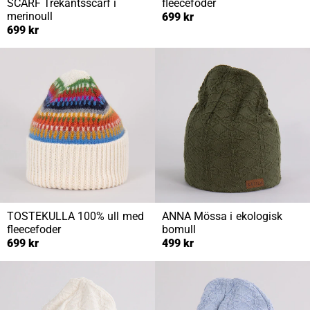
SCARF
Trekantsscarf i
fleecefoder
merinoull
699 kr
699 kr
TOSTEKULLA
100% ull med
ANNA
Mössa i ekologisk
fleecefoder
bomull
699 kr
499 kr