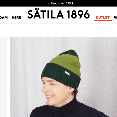
Fri frakt över 499 kr
DAM
HERR
OUTLET
V