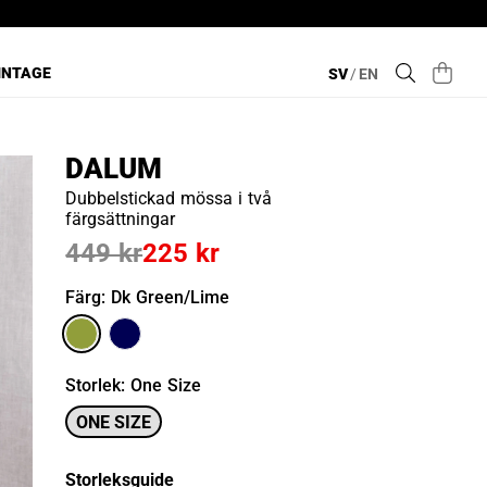
INTAGE
SV
/
EN
DALUM
Dubbelstickad mössa i två
färgsättningar
449 kr
225 kr
Färg
: Dk Green/lime
Storlek
:
One Size
ONE SIZE
Storleksguide