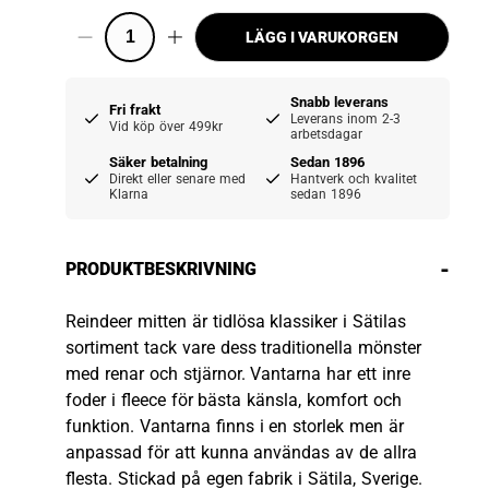
LÄGG I VARUKORGEN
Snabb leverans
Fri frakt
Leverans inom 2-3
Vid köp över 499kr
arbetsdagar
Säker betalning
Sedan 1896
Direkt eller senare med
Hantverk och kvalitet
Klarna
sedan 1896
-
PRODUKTBESKRIVNING
Reindeer mitten är tidlösa klassiker i Sätilas
sortiment tack vare dess traditionella mönster
med renar och stjärnor. Vantarna har ett inre
foder i fleece för bästa känsla, komfort och
funktion. Vantarna finns i en storlek men är
anpassad för att kunna användas av de allra
flesta. Stickad på egen fabrik i Sätila, Sverige.