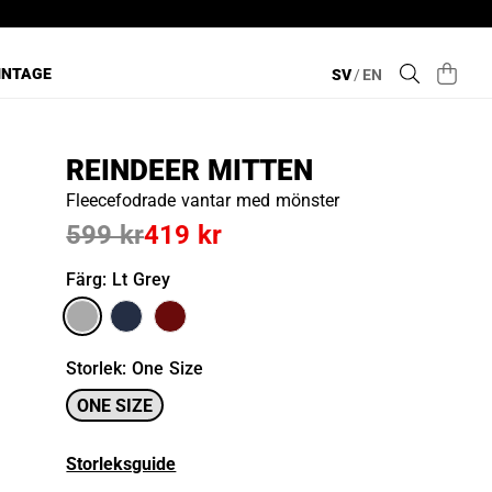
INTAGE
SV
/
EN
REINDEER MITTEN
Fleecefodrade vantar med mönster
599 kr
419 kr
Färg
: Lt Grey
Storlek
:
One Size
ONE SIZE
Storleksguide