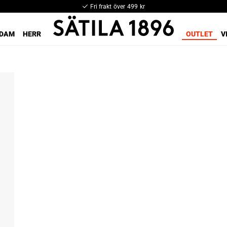
Fri frakt över 499 kr
DAM
HERR
OUTLET
V