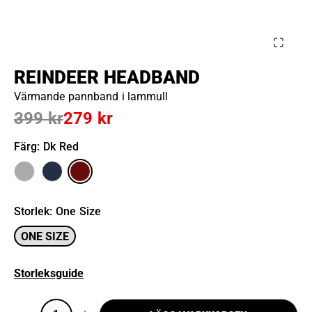
REINDEER HEADBAND
Värmande pannband i lammull
399 kr
279 kr
Färg
: Dk Red
Storlek
:
One Size
ONE SIZE
Storleksguide