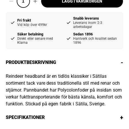
LÄGG I VARUKORGEN
Snabb leverans
Fri frakt
Leverans inom 2-3
Vid köp över 499kr
arbetsdagar
Säker betalning
Sedan 1896
Direkt eller senare med
Hantverk och kvalitet sedan
Klarna
1896
-
PRODUKTBESKRIVNING
Reindeer headband är en tidlös klassiker i Sätilas
sortiment tack vare dess traditionella stil med renar och
stjärnor. Pannbandet har Polycolonfoder på insidan som
verkar fukttransporterande för bästa känsla, komfort och
funktion. Stickad på egen fabrik i Sätila, Sverige.
+
SPECIFIKATIONER