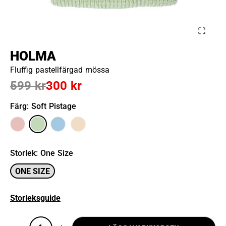
HOLMA
Fluffig pastellfärgad mössa
599 kr
300 kr
Färg
: Soft Pistage
Storlek
:
One Size
ONE SIZE
Storleksguide