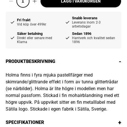
LÄGG I VARUKORGEN
Snabb leverans
Fri frakt
Leverans inom 2-3
Vid köp över 499kr
arbetsdagar
Säker betalning
Sedan 1896
Direkt eller senare med
Hantverk och kvalitet sedan
Klarna
1896
-
PRODUKTBESKRIVNING
Holma finns i fyra mjuka pastellfärger med
skimrande/glittrande effekt i form av tunna glittertrådar
(se närbilder). Holma är lite högre i modellen men har
normal passform. Stickad i fin mohairblandning med ett
högre uppvik. På uppviket sitter en fin metalllabel med
Sätila logo. Stickade i egen fabrik i Sätila, Sverige.
+
SPECIFIKATIONER