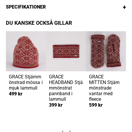
+
SPECIFIKATIONER
DU KANSKE OCKSÅ GILLAR
GRACE
Stjärnm
GRACE
GRACE
önstrad mössa i
HEADBAND
Stjä
MITTEN
Stjärn
mjuk lammull
rnmönstrat
mönstrade
pannband i
vantar med
499 kr
lammull
fleece
399 kr
599 kr