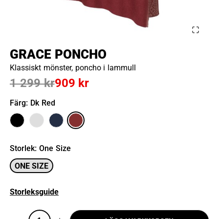
GRACE PONCHO
Klassiskt mönster, poncho i lammull
1 299 kr
909 kr
Färg
: Dk Red
Storlek
:
One Size
ONE SIZE
Storleksguide