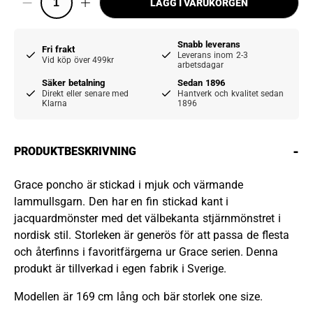
LÄGG I VARUKORGEN
Snabb leverans
Fri frakt
Leverans inom 2-3
Vid köp över 499kr
arbetsdagar
Säker betalning
Sedan 1896
Direkt eller senare med
Hantverk och kvalitet sedan
Klarna
1896
-
PRODUKTBESKRIVNING
Grace poncho är stickad i mjuk och värmande
lammullsgarn. Den har en fin stickad kant i
jacquardmönster med det välbekanta stjärnmönstret i
nordisk stil. Storleken är generös för att passa de flesta
och återfinns i favoritfärgerna ur Grace serien. Denna
produkt är tillverkad i egen fabrik i Sverige.
Modellen är 169 cm lång och bär storlek one size.