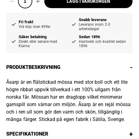
LÄGG I VARUKORGEN
Snabb leverans
Fri frakt
Leverans inom 2-3
Vid köp över 499kr
arbetsdagar
Säker betalning
Sedan 1896
Direkt eller senare med
Hantverk och kvalitet sedan
Klarna
1896
-
PRODUKTBESKRIVNING
Åsarp är en flätstickad mössa med stor boll och ett lite
högre ribbat uppvik tillverkad i ett 100% ullgarn från
norska får. Mössan har en dragtopp vilket minimerar
garnspill som värnar om miljön. Åsarp är en rejäl mössa
och i ren ull som gör den varm och skön, tillgänglig i
många färger. Stickad på egen fabrik i Sätila, Sverige.
+
SPECIFIKATIONER