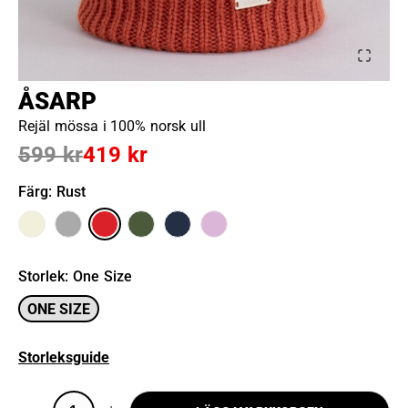
ÅSARP
Rejäl mössa i 100% norsk ull
599 kr
419 kr
Färg
: Rust
Storlek
:
One Size
ONE SIZE
Storleksguide