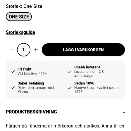
Storlek
:
One Size
ONE SIZE
Storleksguide
LÄGG I VARUKORGEN
Snabb leverans
Fri frakt
Leverans inom 2-3
Vid köp över 499kr
arbetsdagar
Säker betalning
Sedan 1896
Direkt eller senare med
Hantverk och kvalitet sedan
Klarna
1896
-
PRODUKTBESKRIVNING
Färgen på ränderna är mörkgrön och aprikos. Anna är en