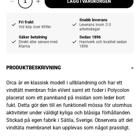
LÄGG I VARUKORGEN
Snabb leverans
Fri frakt
Leverans inom 2-3
Vid köp över 499kr
arbetsdagar
Säker betalning
Sedan 1896
Direkt eller senare med
Hantverk och kvalitet sedan
Klarna
1896
-
PRODUKTBESKRIVNING
Orca är en klassisk modell i ullblandning och har ett
vindtätt membran från eVent samt ett foder i Polycolon
placerat som ett pannband på insidan som leder bort
fukt. Detta gör den till en funktionell mössa för utomhus
aktiviteter under väldigt kyliga och blåsiga förhållanden.
Stickad på egen fabrik i Sätila, Sverige. Observera att det
vindtäta membranet kan upplevas som något prassligt.