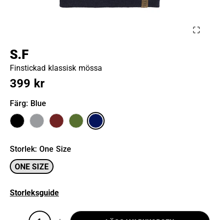
S.F
Finstickad klassisk mössa
399 kr
Färg
: Blue
Storlek
:
One Size
ONE SIZE
Storleksguide