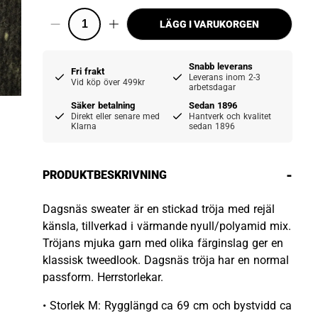
LÄGG I VARUKORGEN
Snabb leverans
Fri frakt
Leverans inom 2-3
Vid köp över 499kr
arbetsdagar
Säker betalning
Sedan 1896
Direkt eller senare med
Hantverk och kvalitet
Klarna
sedan 1896
-
PRODUKTBESKRIVNING
Dagsnäs sweater är en stickad tröja med rejäl
känsla, tillverkad i värmande nyull/polyamid mix.
Tröjans mjuka garn med olika färginslag ger en
klassisk tweedlook. Dagsnäs tröja har en normal
passform. Herrstorlekar.
• Storlek M: Rygglängd ca 69 cm och bystvidd ca