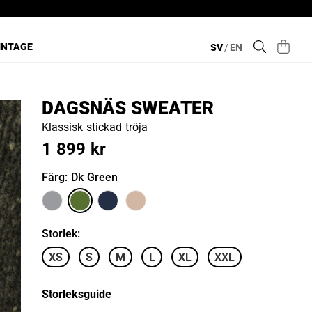
INTAGE
SV
/
EN
DAGSNÄS SWEATER
Klassisk stickad tröja
1 899 kr
Färg
: Dk Green
Storlek
:
XS
S
M
L
XL
XXL
Storleksguide