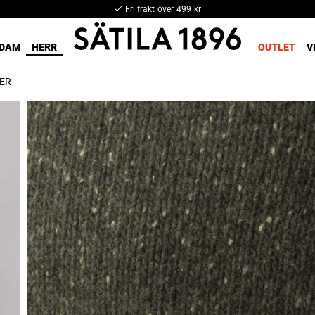
Fri frakt över 499 kr
DAM
HERR
OUTLET
V
ER