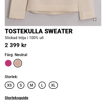
TOSTEKULLA SWEATER
Stickad tröja i 100% ull
2 399 kr
Färg
: Neutral
Storlek
:
XS
S
M
L
XL
Storleksguide