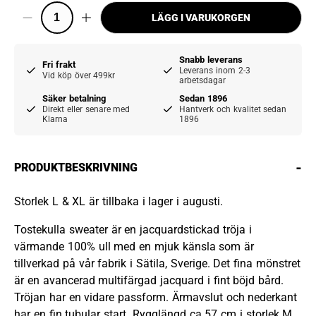
LÄGG I VARUKORGEN
Snabb leverans
Fri frakt
Leverans inom 2-3
Vid köp över 499kr
arbetsdagar
Säker betalning
Sedan 1896
Direkt eller senare med
Hantverk och kvalitet sedan
Klarna
1896
-
PRODUKTBESKRIVNING
Storlek L & XL är tillbaka i lager i augusti.
Tostekulla sweater är en jacquardstickad tröja i
värmande 100% ull med en mjuk känsla som är
tillverkad på vår fabrik i Sätila, Sverige. Det fina mönstret
är en avancerad multifärgad jacquard i fint böjd bård.
Tröjan har en vidare passform. Ärmavslut och nederkant
har en fin tubular start. Rygglängd ca 57 cm i storlek M.